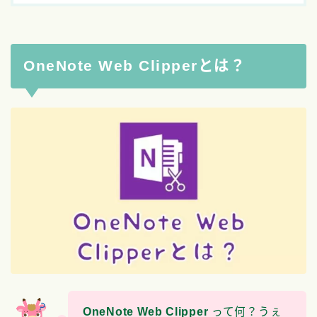
OneNote Web Clipperとは？
OneNote Web Clipper
って何？うぇ