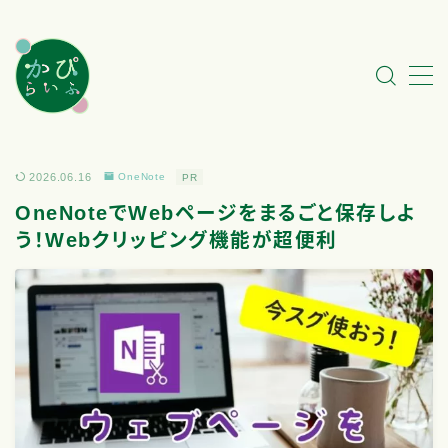
MENU
My Profile
2026.06.16
OneNote
PR
カテゴリ一覧
OneNoteでWebページをまるごと保存しよ
う！Webクリッピング機能が超便利
このサイトについて
#2817 (タイトルなし)